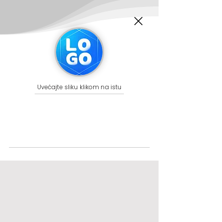
Uvećajte sliku klikom na istu