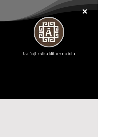
Uvećajte sliku klikom na istu