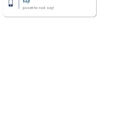
Sajt
posetite naš sajt
2021 - 2025
All right reserved by Studio 7 ©