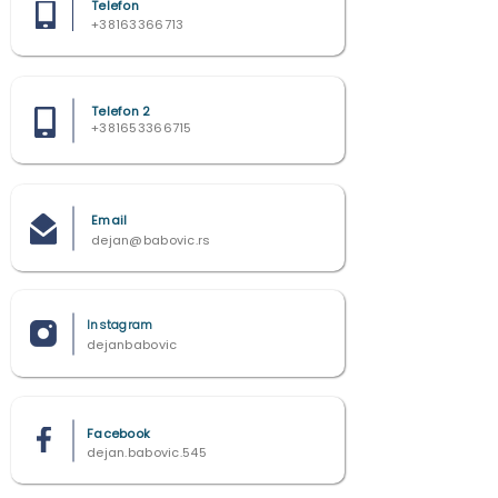
Telefon
+38163366713
Telefon 2
+381653366715
Email
dejan@babovic.rs
Instagram
dejanbabovic
Facebook
dejan.babovic.545