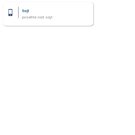
Sajt
posetite naš sajt
2021 - 2025
All right reserved by Studio 7 ©