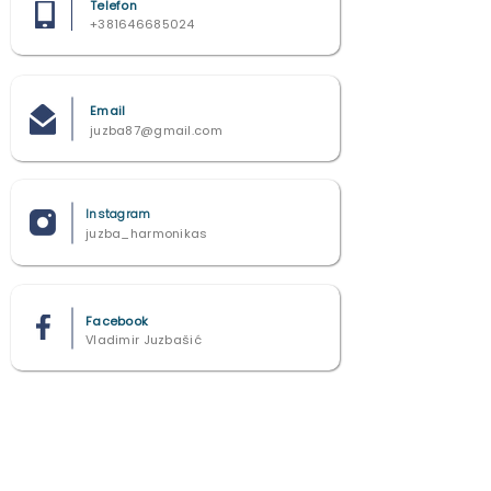
Telefon
+381646685024
Email
juzba87@gmail.com
Instagram
juzba_harmonikas
Facebook
Vladimir Juzbašić
TikTok
juzba_harmonikas