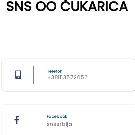
SNS OO ČUKARICA
Telefon
+381113572656
Facebook
snssrbija