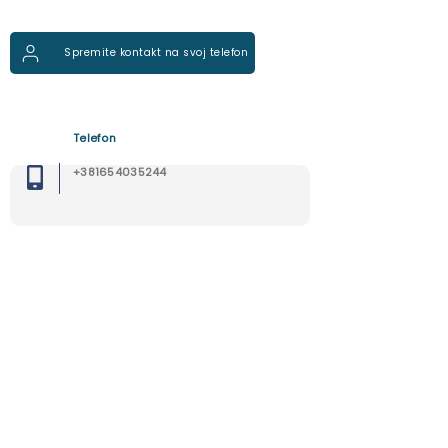
Spremite kontakt na svoj telefon
Telefon
+381654035244