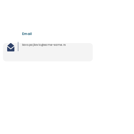
Email
Savo.pajkovic@same-same.rs